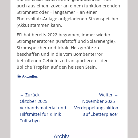
auch aus einem zuvor an einem funktionierenden
Stromnetz oder – langsamer – an einer
Photovoltaik-Anlage aufgeladenen Stromspeicher
(Akku) stammen kann.
EFI hat bereits 2022 begonnen, immer wieder
Stromgeneratoren (Kraftstoff und Solarenergie),
Stromspeicher und lokale Heizgeräte zu
beschaffen und in die vom Bombenterror
betroffenen Gebiete zu transportieren – der
übliche Tropfen auf den heissen Stein.
Kategorien
Aktuelles
Beitragsnavigation
← Zurück
Weiter →
Vorhergehender
Nächster
Oktober 2025 –
November 2025 –
Beitrag:
Beitrag:
Verbandsmaterial und
Verdoppelungsaktion
Hilfsmittel für Klinik
auf „betterplace“
Tultschyn
Archiv