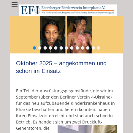
EFI - Ebersberger
EFI e.V. fördert weltweit Projekte zur Verbesserung der
Gesundheitsversorgung
Förderverein
Interplast e.V.
•
•
•
•
•
•
•
•
•
•
•
•
•
Oktober 2025 – angekommen und
schon im Einsatz
Ein Teil der Ausrüstungsgegenstände, die wir im
September (über den Berliner Verein 4-Ukraine)
für das neu aufzubauende Kinderkrankenhaus in
Kharkiv beschaffen und liefern konnten, haben
ihren Einsatzort erreicht und sind auch schon in
Betrieb. Es handelt sich um zwei
Druckluft-
Generatoren, die