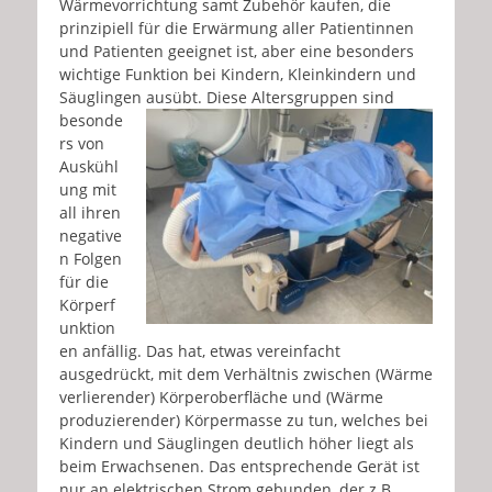
Wärmevorrichtung samt Zubehör kaufen, die
prinzipiell für die Erwärmung aller Patientinnen
und Patienten geeignet ist, aber eine besonders
wichtige Funktion bei Kindern, Kleinkindern und
Säuglingen ausübt. Diese Altersgruppen
sind
besonde
rs von
Auskühl
ung mit
all ihren
negative
n Folgen
für die
Körperf
unktion
en anfällig. Das hat, etwas vereinfacht
ausgedrückt, mit dem Verhältnis zwischen (Wärme
verlierender) Körperoberfläche und (Wärme
produzierender) Körpermasse zu tun, welches bei
Kindern und Säuglingen deutlich höher liegt als
beim Erwachsenen. Das entsprechende Gerät ist
nur an elektrischen Strom gebunden, der z.B.