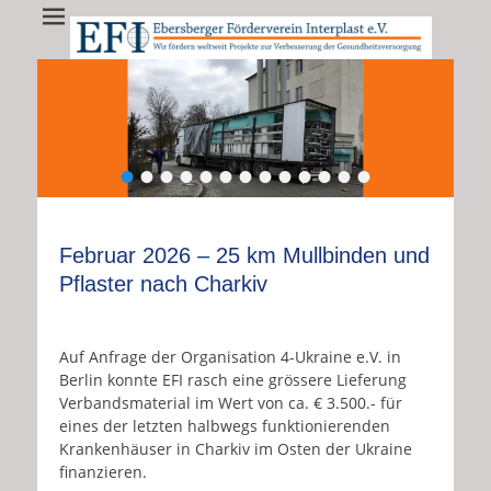
EFI - Ebersberger
EFI e.V. fördert weltweit Projekte zur Verbesserung der
Gesundheitsversorgung
Förderverein
Interplast e.V.
•
•
•
•
•
•
•
•
•
•
•
•
•
Februar 2026 – 25 km Mullbinden und
Pflaster nach Charkiv
Auf Anfrage der Organisation 4-Ukraine e.V. in
Berlin konnte EFI rasch eine grössere Lieferung
Verbandsmaterial im Wert von ca. € 3.500.- für
eines der letzten halbwegs funktionierenden
Krankenhäuser in Charkiv im Osten der Ukraine
finanzieren.