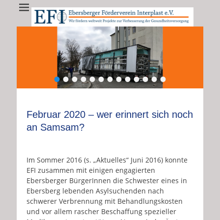
EFI - Ebersberger
EFI e.V. fördert weltweit Projekte zur Verbesserung der
Gesundheitsversorgung
Förderverein
Interplast e.V.
•
•
•
•
•
•
•
•
•
•
•
•
•
Februar 2020 – wer erinnert sich noch
an Samsam?
Im Sommer 2016 (s. „Aktuelles“ Juni 2016) konnte
EFI zusammen mit einigen engagierten
Ebersberger BürgerInnen die Schwester eines in
Ebersberg lebenden Asylsuchenden nach
schwerer Verbrennung mit Behandlungskosten
und vor allem rascher Beschaffung spezieller