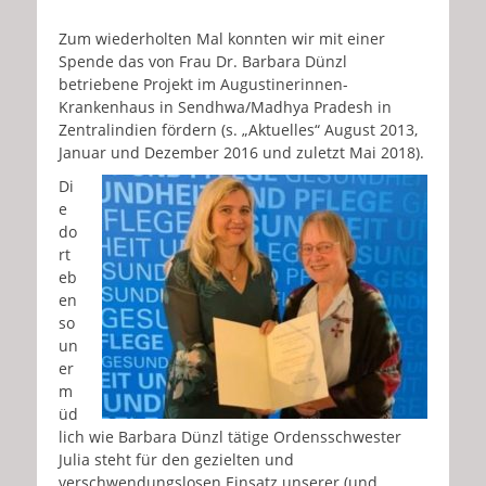
Zum wiederholten Mal konnten wir mit einer
Spende das von Frau Dr. Barbara Dünzl
betriebene Projekt im Augustinerinnen-
Krankenhaus in Sendhwa/Madhya Pradesh in
Zentralindien fördern (s. „Aktuelles“ August 2013,
Januar und Dezember 2016 und zuletzt Mai 2018).
Di
e
do
rt
eb
en
so
un
er
m
üd
lich wie Barbara Dünzl tätige Ordensschwester
Julia steht für den gezielten und
verschwendungslosen Einsatz unserer (und