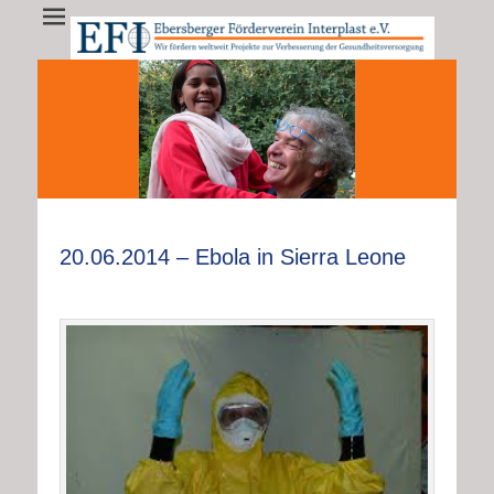
EFI - Ebersberger
EFI e.V. fördert weltweit Projekte zur Verbesserung der
Gesundheitsversorgung
Förderverein
Interplast e.V.
•
•
•
•
•
•
•
•
•
•
•
•
•
20.06.2014 – Ebola in Sierra Leone