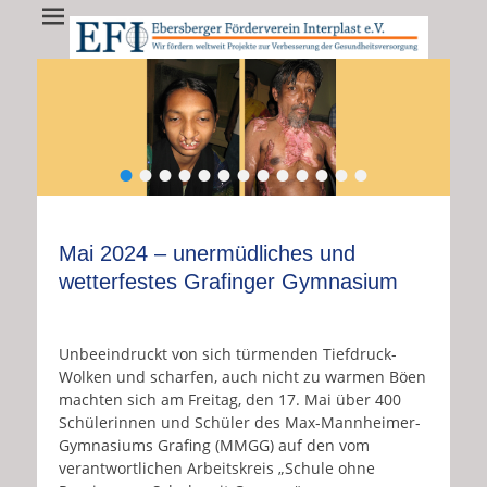
EFI - Ebersberger
EFI e.V. fördert weltweit Projekte zur Verbesserung der
Gesundheitsversorgung
Förderverein
Interplast e.V.
•
•
•
•
•
•
•
•
•
•
•
•
•
Mai 2024 – unermüdliches und
wetterfestes Grafinger Gymnasium
Unbeeindruckt von sich türmenden Tiefdruck-
Wolken und scharfen, auch nicht zu warmen Böen
machten sich am Freitag, den 17. Mai über 400
Schülerinnen und Schüler des Max-Mannheimer-
Gymnasiums Grafing (MMGG) auf den vom
verantwortlichen Arbeitskreis „Schule ohne