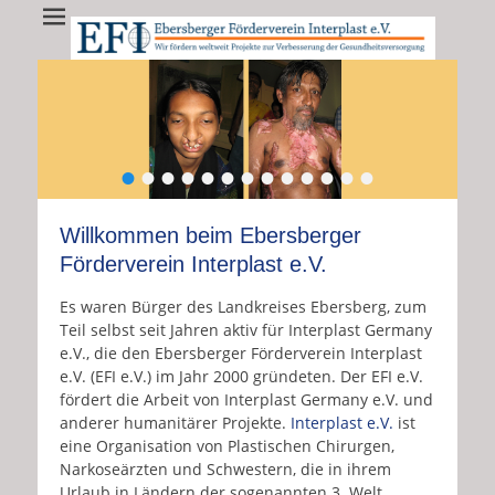
EFI - Ebersberger
EFI e.V. fördert weltweit Projekte zur Verbesserung der
Gesundheitsversorgung
Förderverein
Interplast e.V.
•
•
•
•
•
•
•
•
•
•
•
•
•
Willkommen beim Ebersberger
Förderverein Interplast e.V.
Es waren Bürger des Landkreises Ebersberg, zum
Teil selbst seit Jahren aktiv für Interplast Germany
e.V., die den Ebersberger Förderverein Interplast
e.V. (EFI e.V.) im Jahr 2000 gründeten. Der EFI e.V.
fördert die Arbeit von Interplast Germany e.V. und
anderer humanitärer Projekte.
Interplast e.V.
ist
eine Organisation von Plastischen Chirurgen,
Narkoseärzten und Schwestern, die in ihrem
Urlaub in Ländern der sogenannten 3. Welt