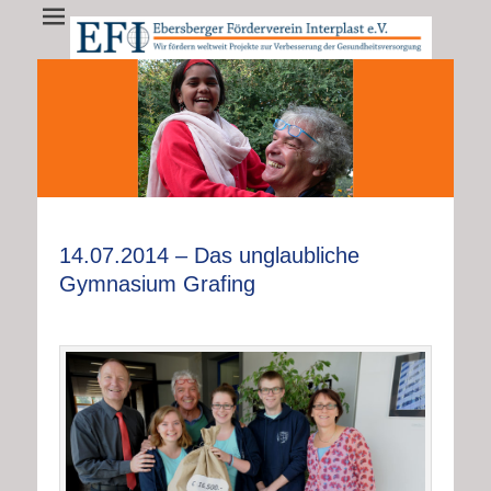
EFI - Ebersberger
EFI e.V. fördert weltweit Projekte zur Verbesserung der
Gesundheitsversorgung
Förderverein
Interplast e.V.
•
•
•
•
•
•
•
•
•
•
•
•
•
14.07.2014 – Das unglaubliche
Gymnasium Grafing