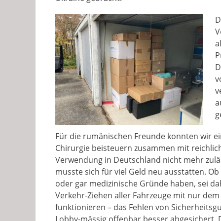
D
V
a
P
D
v
v
a
g
Für die rumänischen Freunde konnten wir ei
Chirurgie beisteuern zusammen mit reichlich
Verwendung in Deutschland nicht mehr zuläss
musste sich für viel Geld neu ausstatten. O
oder gar medizinische Gründe haben, sei dah
Verkehr-Ziehen aller Fahrzeuge mit nur dem
funktionieren – das Fehlen von Sicherheitsgu
Lobby-mässig offenbar besser abgesichert. D