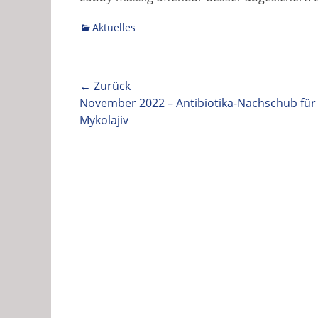
Kategorien
Aktuelles
Beitragsnavigation
← Zurück
Vorhergehender
November 2022 – Antibiotika-Nachschub für
Beitrag:
Mykolajiv