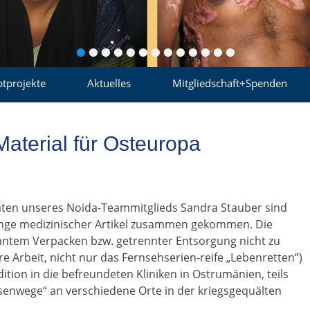
•
•
•
•
•
•
•
•
•
•
•
•
•
tprojekte
Aktuelles
Mitgliedschaft+Spenden
terial für Osteuropa
ten unseres Noida-Teammitglieds Sandra Stauber sind
enge medizinischer Artikel zusammen gekommen. Die
ntem Verpacken bzw. getrennter Entsorgung nicht zu
 Arbeit, nicht nur das Fernsehserien-reife „Lebenretten“)
dition in die befreundeten Kliniken in Ostrumänien, teils
enwege“ an verschiedene Orte in der kriegsgequälten