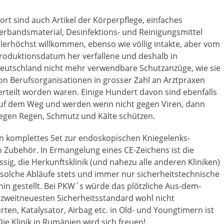
ort sind auch Artikel der Körperpflege, einfaches
erbandsmaterial, Desinfektions- und Reinigungsmittel
llerhöchst willkommen, ebenso wie völlig intakte, aber vom
roduktionsdatum her verfallene und deshalb in
eutschland nicht mehr verwendbare Schutzanzüge, wie sie
on Berufsorganisationen in grosser Zahl an Arztpraxen
erteilt worden waren. Einige Hundert davon sind ebenfalls
uf dem Weg und werden wenn nicht gegen Viren, dann
egen Regen, Schmutz und Kälte schützen.
n komplettes Set zur endoskopischen Kniegelenks-
 Zubehör. In Ermangelung eines CE-Zeichens ist die
ig, die Herkunftsklinik (und nahezu alle anderen Kliniken)
b solche Abläufe stets und immer nur sicherheitstechnische
in gestellt. Bei PKW´s würde das plötzliche Aus-dem-
 zweitneuesten Sicherheitsstandard wohl nicht
rten, Katalysator, Airbag etc. in Old- und Youngtimern ist
ie Klinik in Rumänien wird sich freuen!