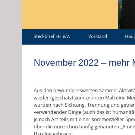
Zum
Erstes
Steckbrief EFI e.V.
Vorstand
Haup
Inhalt:
Menü
November 2022 – mehr Ma
Aus den bewundernswerten Sammel-Aktivitä
wieder (geschätzt zum zehnten Mal) eine M
wurden nach Sichtung, Trennung und getren
verwendender Dinge (auch das ist humanitäre
je nach Art teils mit einer kommerzieller Spe
über die nun schon häufig genannten „Ameis
Ukraine gebracht.