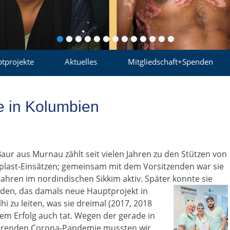
•
•
•
•
•
•
•
•
•
•
•
•
•
tprojekte
Aktuelles
Mitgliedschaft+Spenden
e in Kolumbien
Baur aus Murnau zählt seit vielen Jahren zu den Stützen von
rplast-Einsätzen; gemeinsam mit dem Vorsitzenden war sie
Jahren im nordindischen Sikkim aktiv. Später konnte sie
den, das damals
neue Hauptprojekt in
i zu leiten, was sie dreimal (2017, 2018
em Erfolg auch tat. Wegen der gerade in
sierenden Corona-Pandemie mussten wir