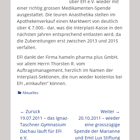
über EFI e.V. wieder mit
einer richtig grossen Medikamenten-Spende
ausgestattet. Die teuren Anästhetika stellen im
Apothekenverkauf einen Marktwert von deutlich
über € 7.000.- dar, was die Interplast-Kasse in den
nächsten Jahren entsprechend entlasten wird, da
die Zubereitungen erst zwischen 2013 und 2015
verfallen.
EFI dankt der Firma hameln pharma plus GmbH,
vor allem Herrn Thorsten R. vom
Auftragsmanagement, herzlich im Namen der
Interplast-Sektionen, die nun wieder kostenlos bei
EFI „einkaufen“ können.
Kategorien
Aktuelles
Beitragsnavigation
← Zurück
Weiter →
Vorhergehender
Nächster
19.07.2011 – das Ignaz-
20.10.2011 – wieder
Beitrag:
Beitrag:
Taschner-Gymnasium
eine grosszügige
Dachau läuft für EFI
Spende der Marianne
e.V.
und Emil Lux Stiftung