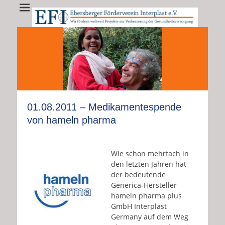
EFI - Ebersberger
EFI e.V. fördert weltweit Projekte zur Verbesserung der
Gesundheitsversorgung
Förderverein
Interplast e.V.
•
•
•
•
•
•
•
•
•
•
•
•
•
01.08.2011 – Medikamentespende
von hameln pharma
Wie schon mehrfach in
den letzten Jahren hat
der bedeutende
Generica-Hersteller
hameln pharma plus
GmbH Interplast
Germany auf dem Weg