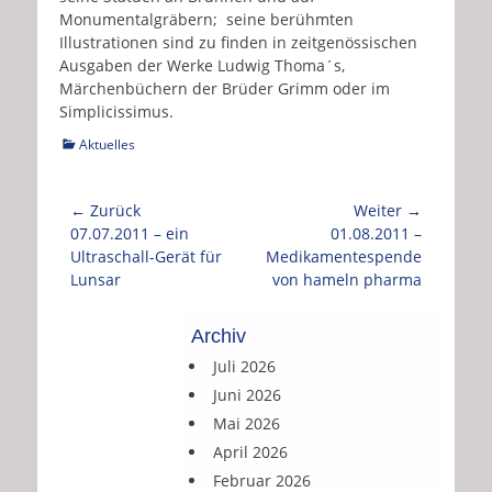
Monumentalgräbern; seine berühmten
Illustrationen sind zu finden in zeitgenössischen
Ausgaben der Werke Ludwig Thoma´s,
Märchenbüchern der Brüder Grimm oder im
Simplicissimus.
Kategorien
Aktuelles
Beitragsnavigation
← Zurück
Weiter →
Vorhergehender
Nächster
07.07.2011 – ein
01.08.2011 –
Beitrag:
Beitrag:
Ultraschall-Gerät für
Medikamentespende
Lunsar
von hameln pharma
Archiv
Juli 2026
Juni 2026
Mai 2026
April 2026
Februar 2026