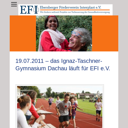
EFI - Ebersberger
EFI e.V. fördert weltweit Projekte zur Verbesserung der
Gesundheitsversorgung
Förderverein
Interplast e.V.
•
•
•
•
•
•
•
•
•
•
•
•
•
19.07.2011 – das Ignaz-Taschner-
Gymnasium Dachau läuft für EFI e.V.