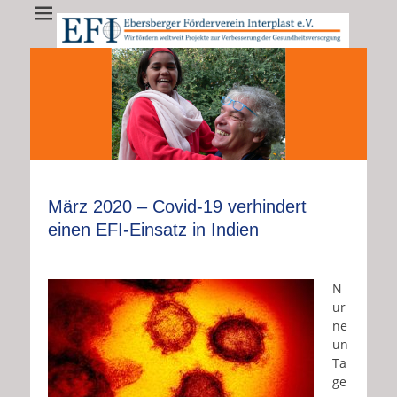
EFI - Ebersberger
EFI e.V. fördert weltweit Projekte zur Verbesserung der
Gesundheitsversorgung
Förderverein
Interplast e.V.
•
•
•
•
•
•
•
•
•
•
•
•
•
März 2020 – Covid-19 verhindert
einen EFI-Einsatz in Indien
N
ur
ne
un
Ta
ge