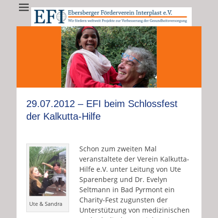
EFI - Ebersberger
EFI e.V. fördert weltweit Projekte zur Verbesserung der
Gesundheitsversorgung
Förderverein
Interplast e.V.
•
•
•
•
•
•
•
•
•
•
•
•
•
29.07.2012 – EFI beim Schlossfest
der Kalkutta-Hilfe
Schon zum zweiten Mal
veranstaltete der Verein Kalkutta-
Hilfe e.V. unter Leitung von Ute
Sparenberg und Dr. Evelyn
Seltmann in Bad Pyrmont ein
Charity-Fest zugunsten der
Ute & Sandra
Unterstützung von medizinischen